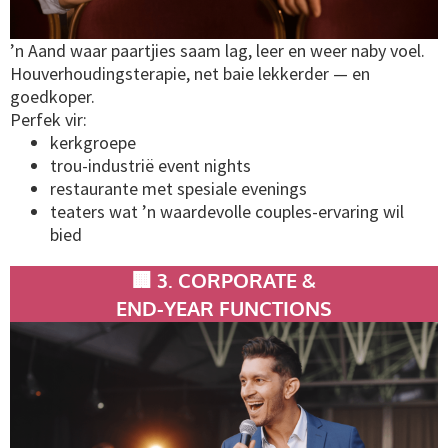
’n Aand waar paartjies saam lag, leer en weer naby voel.
Houverhoudingsterapie, net baie lekkerder — en
goedkoper.
Perfek vir:
kerkgroepe
trou-industrië event nights
restaurante met spesiale evenings
teaters wat ’n waardevolle couples-ervaring wil
bied
🏢 3. CORPORATE &
END-YEAR FUNCTIONS