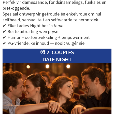
Perfek vir damesaande, fondsinsamelings, funksies en
pret-oggende.
Spesiaal ontwerp vir getroude én enkelvroue om hul
selfbeeld, sensualiteit en selfwaarde te herontdek.
✔ Elke Ladies Night het ’n
tema
✔ Beste uitrusting wen pryse
✔ Humor + selfontwikkeling + empowerment
✔ PG-vriendelike inhoud — nooit vulgêr nie
💏 2. COUPLES
DATE NIGHT