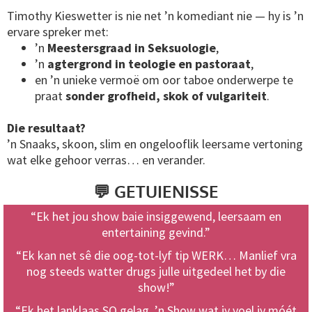
Timothy Kieswetter is nie net ’n komediant nie — hy is ’n
ervare spreker met:
’n
Meestersgraad in Seksuologie
,
’n
agtergrond in teologie en pastoraat
,
en ’n unieke vermoë om oor taboe onderwerpe te
praat
sonder grofheid, skok of vulgariteit
.
Die resultaat?
’n Snaaks, skoon, slim en ongelooflik leersame vertoning
wat elke gehoor verras… en verander.
💬 GETUIENISSE
“Ek het jou show baie insiggewend, leersaam en
entertaining gevind.”
“Ek kan net sê die oog-tot-lyf tip WERK… Manlief vra
nog steeds watter drugs julle uitgedeel het by die
show!”
“Ek het lanklaas SO gelag. ’n Show wat jy voel jy móét